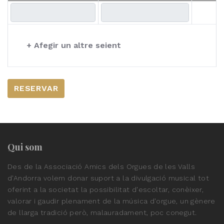
+ Afegir un altre seient
RESERVAR
Qui som
Des de la Associació Amics dels Orgues de les Valls
d'Andorra volem donar suport a la divulgació musical tot
oferint a la societat la possibilitat d'escoltar, conèixer,
valorar i gaudir plenament de la música d'orgue, un gènere
de llarga tradició però, malauradament, poc conegut.