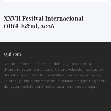
XXVII Festival Internacional
ORGUE&nd, 2026
Qui som
Des de la Associació Amics dels Orgues de les Valls
d'Andorra volem donar suport a la divulgació musical tot
oferint a la societat la possibilitat d'escoltar, conèixer,
valorar i gaudir plenament de la música d'orgue, un gènere
de llarga tradició però, malauradament, poc conegut.