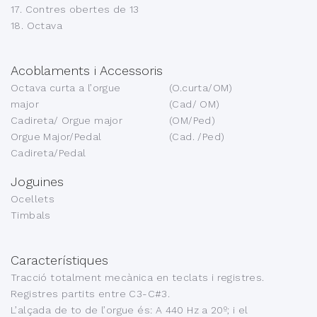
17. Contres obertes de 13
18. Octava
Acoblaments i Accessoris
Octava curta a l’orgue
(O.curta/OM)
major
(Cad/ OM)
Cadireta/ Orgue major
(OM/Ped)
Orgue Major/Pedal
(Cad. /Ped)
Cadireta/Pedal
Joguines
Ocellets
Timbals
Característiques
Tracció totalment mecànica en teclats i registres.
Registres partits entre C3-C#3.
L’alçada de to de l’orgue és: A 440 Hz a 20º; i el